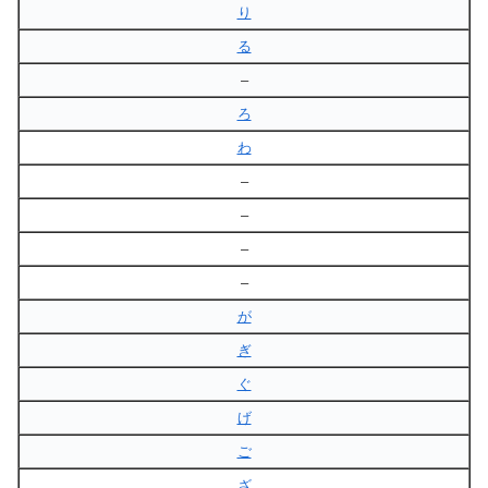
り
る
–
ろ
わ
–
–
–
–
が
ぎ
ぐ
げ
ご
ざ