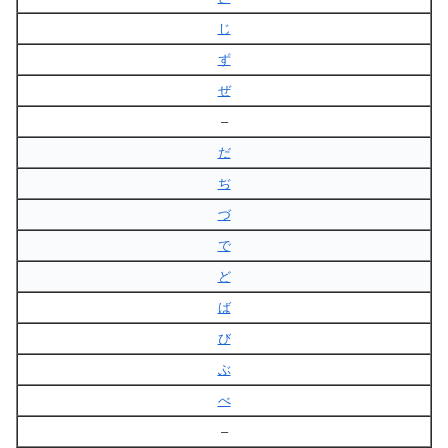
じ
ず
ぜ
–
だ
ぢ
づ
で
ど
ば
び
ぶ
べ
–