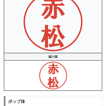
縮小版
ポップ体