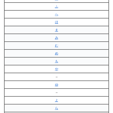
ふ
へ
ほ
ま
み
む
め
も
や
–
ゆ
–
よ
ら