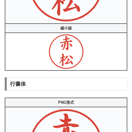
縮小版
行書体
PNG形式