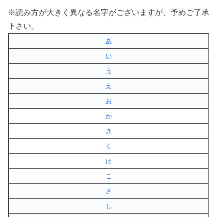
※読み方が大きく異なる名字がございますが、予めご了承
下さい。
あ
い
う
え
お
か
き
く
け
こ
さ
し