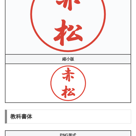
縮小版
教科書体
PNG形式