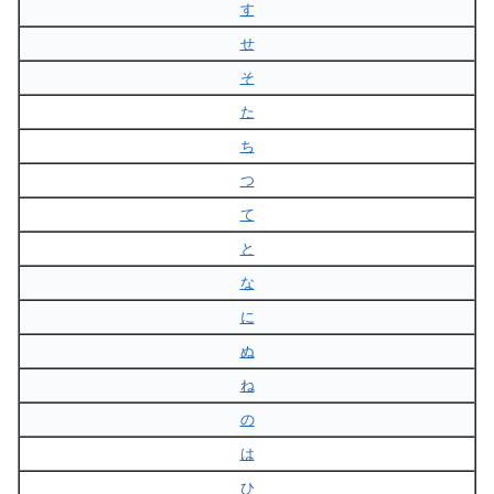
す
せ
そ
た
ち
つ
て
と
な
に
ぬ
ね
の
は
ひ