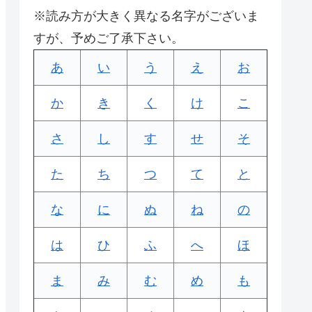
※読み方が大きく異なる名字がございま
すが、予めご了承下さい。
あ
い
う
え
お
か
き
く
け
こ
さ
し
す
せ
そ
た
ち
つ
て
と
な
に
ぬ
ね
の
は
ひ
ふ
へ
ほ
ま
み
む
め
も