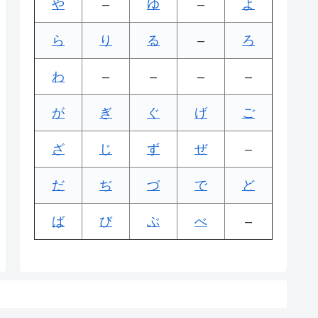
や
–
ゆ
–
よ
ら
り
る
–
ろ
わ
–
–
–
–
が
ぎ
ぐ
げ
ご
ざ
じ
ず
ぜ
–
だ
ぢ
づ
で
ど
ば
び
ぶ
べ
–