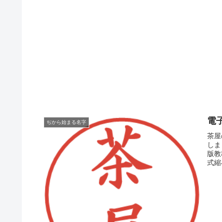
電
ぢから始まる名字
茶屋
しま
版教
式縮